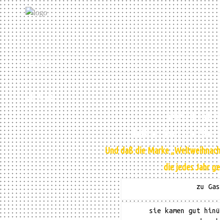
Bühne
CIRCUS
seit 20 Jahr
daß im Zelt die Ster
Und daß die Marke „Weltweihnachts
die jedes Jahr g
zu Gas
sie kamen gut hinü