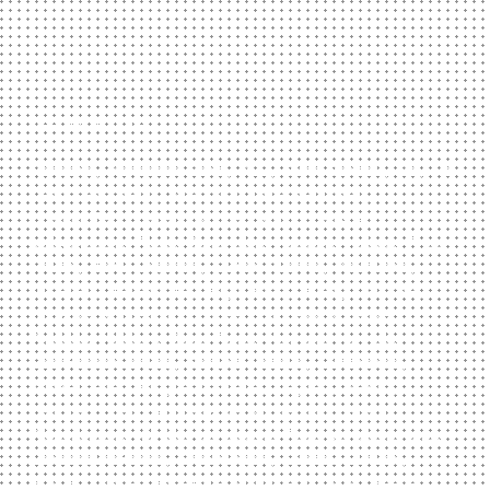
REFENRENZLISTE
Porsche, Mercedes Benz, AEG, Dürr Dental, Bay Wa
Genossenschaft, Stardust International,
Fraunhofer, Caleidoscope, Roto Frank AG,
Volkswagen, Fiat, Bongrain, Hudson, Holys, Fred
Frith, Tomi Ungerer, Simon Pierro, Kaufland,
Alcatel, Telenorma, Hugo Boss, Evang. Kirche,
Diozöse Rottenburg, Bree, Endress & Hauser,
Phillip Müller, SuperFond, Man und Hummel,
Sparkassenverlag, Dorint Hotels, Lufthansa,
Künzelsauer Burgfestspiele, Jaguar, Nexus,
Lancia, Opel, Allianz Versicherung, Stadt
Plochingen, Württembergische Feuerversicherung,
Landesgirokasse, Breuninger, Gustav Eirich,
BOSCH, Junges Ensemble Stuttgart, SUN, Baader,