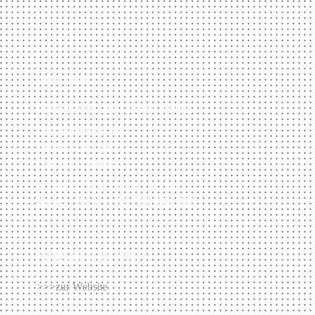
IMPRESSUM
verantwortlich: Tomas Kurth
Schwabstraße 80
70193 Stuttgart
fon 0711 639022
artwork (at) tomkurth.com
Steuer ID Nr. 42 765 901 082
PORTEMONNAIE D´ARTISTE
>>>zur Website