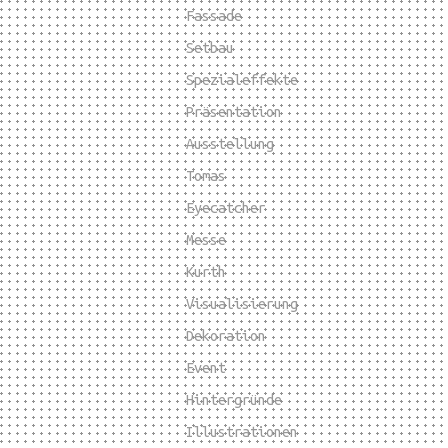
Fassade
Setbau
Spezialeffekte
Präsentation
Ausstellung
Tomas
Eyecatcher
Messe
Kurth
Visualisierung
Dekoration
Event
Hintergründe
Illustrationen