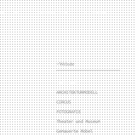
tuelles
Datenschutz
Disclaimer
>Website
Fachgebiete:
ARCHITEKTURMODELL
CIRCUS
FOTOGRAFIE
Theater und Museum
Gemauerte Möbel