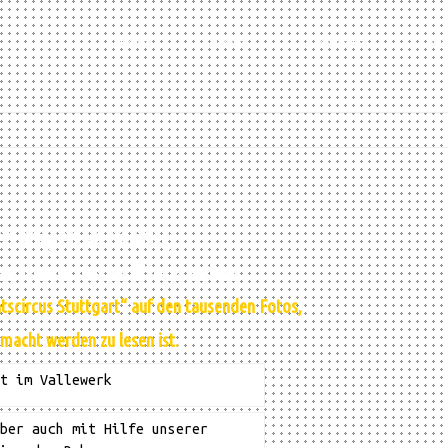
Home
Über
Kontakt
ak
en sorgen wir dafür,
ne ihren festen Platz haben.
circus Stuttgart“ auf den tausenden Fotos,
emacht werden zu lesen ist.
t im Vallewerk
ber auch mit Hilfe unserer