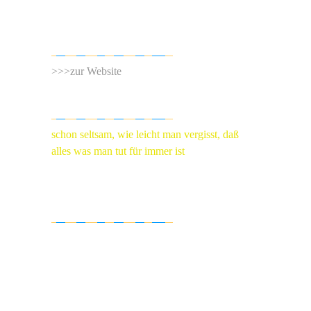
PORTEMONNAIE D´ARTISTE
>>>zur Website
ZITAT
schon seltsam, wie leicht man vergisst, daß
alles was man tut für immer ist
Wiglaf Droste
REFENRENZLISTE
Porsche, Mercedes Benz, AEG, Dürr
Dental, Bay Wa Genossenschaft,
Stardust International, Fraunhofer,
Caleidoscope, Roto Frank AG,
Volkswagen, Fiat, Bongrain, Hudson,