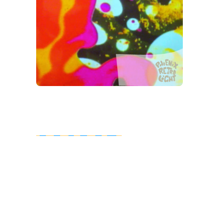
IMPRESSUM
verantwortlich: Tomas Kurth
Schwabstraße 80
70193 Stuttgart
fon 0711 639022
artwork (at) tomkurth.com
Steuer ID Nr. 42 765 901 082