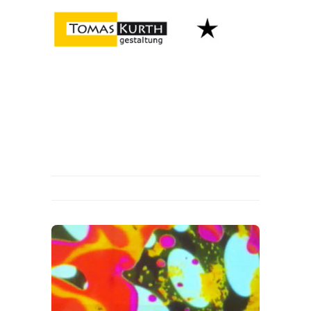
Home
Über
Kontakt
aktuelles
Datenschutz
Disclaimer
Illustration