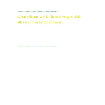
ZITAT
schon seltsam, wie leicht man vergisst, daß
alles was man tut für immer ist
Wiglaf Droste
REFENRENZLISTE
Porsche, Mercedes Benz, AEG, Dürr
Dental, Bay Wa Genossenschaft,
Stardust International, Fraunhofer,
Caleidoscope, Roto Frank AG,
Volkswagen, Fiat, Bongrain, Hudson,
Holys, Fred Frith, Tomi Ungerer,
Simon Pierro, Kaufland, Alcatel,
Telenorma, Hugo Boss, Evang. Kirche,
Diozöse Rottenburg, Bree, Endress &
Hauser, Phillip Müller, SuperFond,
Man und Hummel, Sparkassenverlag,