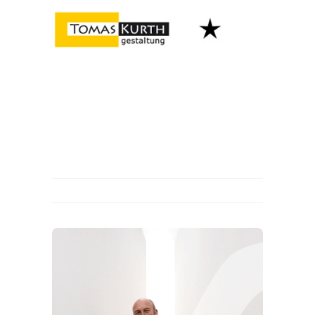
Home
Über
Kontakt
aktuelles
Datenschutz
Disclaimer
Allgemein