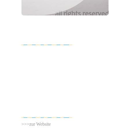
IMPRESSUM
verantwortlich: Tomas Kurth
Schwabstraße 80
70193 Stuttgart
fon 0711 639022
artwork (at) tomkurth.com
Steuer ID Nr. 42 765 901 082
PORTEMONNAIE D´ARTISTE
>>>zur Website